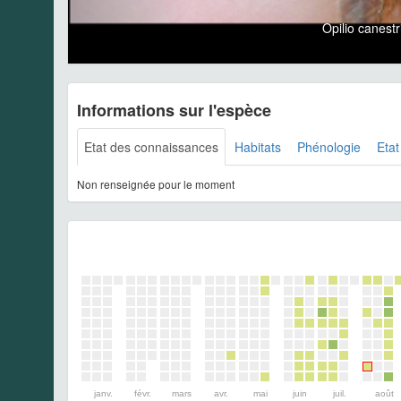
Opilio canes
Informations sur l'espèce
Etat des connaissances
Habitats
Phénologie
Etat
Non renseignée pour le moment
janv.
févr.
mars
avr.
mai
juin
juil.
août