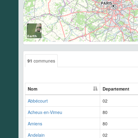
91
communes
Nom
Departement
Abbécourt
02
Acheux-en-Vimeu
80
Amiens
80
Andelain
02