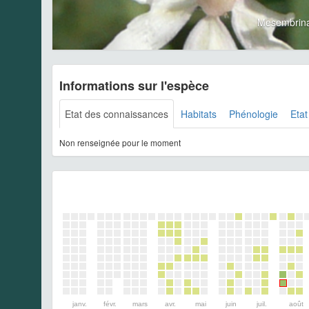
Mesembrina
Informations sur l'espèce
Etat des connaissances
Habitats
Phénologie
Etat
Non renseignée pour le moment
janv.
févr.
mars
avr.
mai
juin
juil.
août