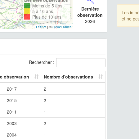
Moins de 5 ans
Dernière
5 à 10 ans
Les info
observation
Plus de 10 ans
et ne pe
2026
Leaflet
| ©
Geo2France
Rechercher :
re observation
Nombre d'observations
2017
2
2015
2
2011
1
2003
2
2004
1