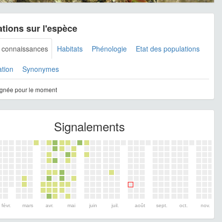
tions sur l'espèce
s connaissances
Habitats
Phénologie
Etat des populations
ation
Synonymes
gnée pour le moment
Signalements
févr.
mars
avr.
mai
juin
juil.
août
sept.
oct.
nov.