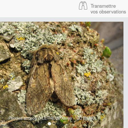
Transmettre
vos observations
Peridea anceps © LETHEVE Xavier - CC BY-NC