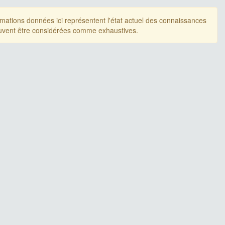
rmations données ici représentent l'état actuel des connaissances
uvent être considérées comme exhaustives.