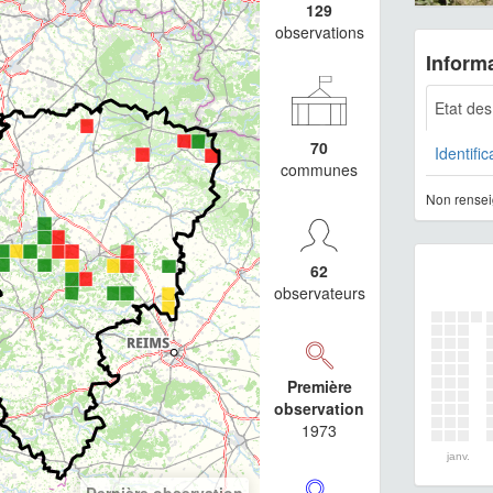
129
observations
Informa
Etat de
70
Identific
communes
Non rensei
62
observateurs
Première
observation
1973
janv.
Dernière observation