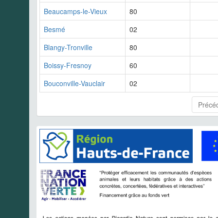
Beaucamps-le-Vieux
80
Besmé
02
Blangy-Tronville
80
Boissy-Fresnoy
60
Bouconville-Vauclair
02
Précé