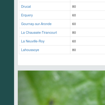
Drucat
80
Erquery
60
Gournay-sur-Aronde
60
La Chaussée-Tirancourt
80
La Neuville-Roy
60
Lahoussoye
80