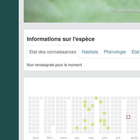
Rhynchites a
Informations sur l'espèce
Etat des connaissances
Habitats
Phénologie
Etat
Non renseignée pour le moment
janv.
févr.
mars
avr.
mai
juin
juil.
août