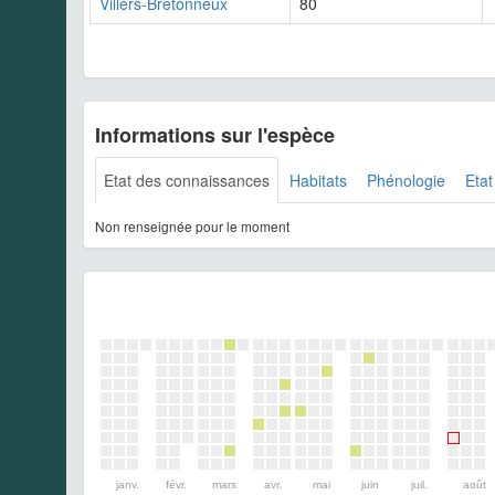
Villers-Bretonneux
80
Informations sur l'espèce
Etat des connaissances
Habitats
Phénologie
Etat
Non renseignée pour le moment
janv.
févr.
mars
avr.
mai
juin
juil.
août