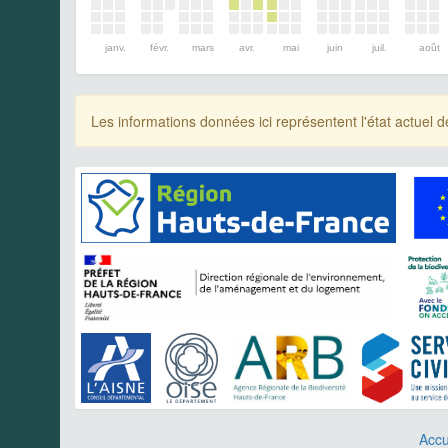
janv.
févr.
mars
avr.
mai
juin
juil.
août
Les informations données ici représentent l'état actue
Accu