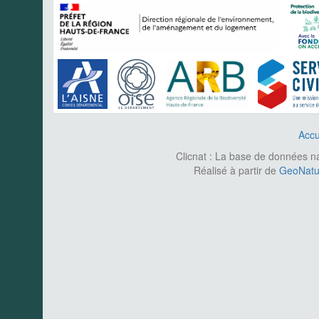
Accu
Clicnat : La base de données nat
Réalisé à partir de
GeoNatur