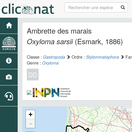
Ambrette des marais
(Esmark, 1886)
Oxyloma sarsii
Classe :
Gastropoda
Ordre :
Stylommatophora
Fam
Genre :
Oxyloma
DD
+
-