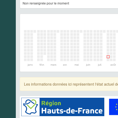
Non renseignée pour le moment
janv.
févr.
mars
avr.
mai
juin
juil.
août
Les informations données ici représentent l'état actue