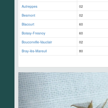
Autreppes
02
Besmont
02
Blacourt
60
Boissy-Fresnoy
60
Bouconville-Vauclair
02
Bray-lès-Mareuil
80