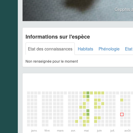
Cepphis 
Informations sur l'espèce
Etat des connaissances
Habitats
Phénologie
Etat
Non renseignée pour le moment
janv.
févr.
mars
avr.
mai
juin
juil.
août