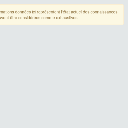
rmations données ici représentent l'état actuel des connaissances
uvent être considérées comme exhaustives.