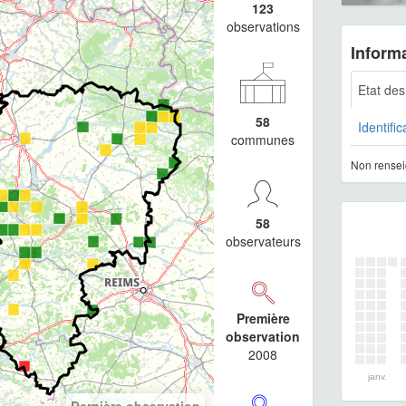
123
observations
Informa
Etat de
58
Identific
communes
Non rensei
58
observateurs
Première
observation
2008
janv.
Dernière observation