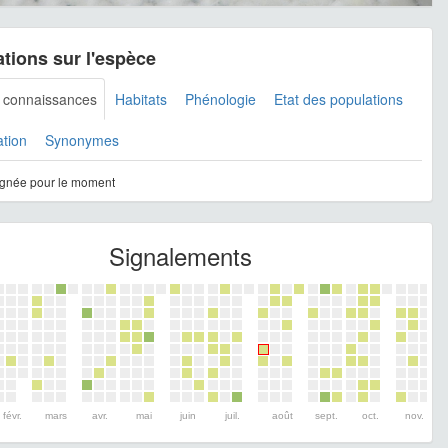
tions sur l'espèce
s connaissances
Habitats
Phénologie
Etat des populations
ation
Synonymes
gnée pour le moment
Signalements
févr.
mars
avr.
mai
juin
juil.
août
sept.
oct.
nov.