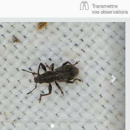
Transmettre
vos observations
Andrion regensteinense © BARBIER Simon - CC BY-NC