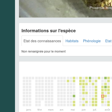
Proxenus hos
Informations sur l'espèce
Etat des connaissances
Habitats
Phénologie
Etat
Non renseignée pour le moment
janv.
févr.
mars
avr.
mai
juin
juil.
août