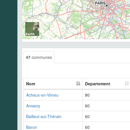
47
communes
Nom
Departement
Acheux-en-Vimeu
80
Ansacq
60
Bailleul-sur-Thérain
60
Baron
60