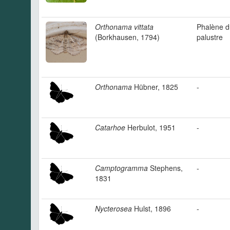
Orthonama vittata
Phalène du
(Borkhausen, 1794)
palustre
Orthonama
Hübner, 1825
-
Catarhoe
Herbulot, 1951
-
Camptogramma
Stephens,
-
1831
Nycterosea
Hulst, 1896
-