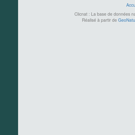
Accu
Clicnat : La base de données nat
Réalisé à partir de
GeoNatur