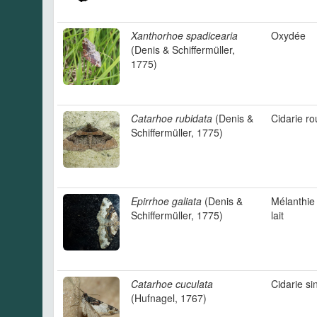
Xanthorhoe spadicearia
Oxydée
(Denis & Schiffermüller,
1775)
Catarhoe rubidata
(Denis &
Cidarie r
Schiffermüller, 1775)
Epirrhoe galiata
(Denis &
Mélanthie 
Schiffermüller, 1775)
lait
Catarhoe cuculata
Cidarie si
(Hufnagel, 1767)