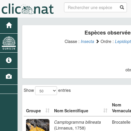
Espèces observée
Classe :
Insecta
Ordre :
Lepidopt
ob
Show
entries
Nom
Groupe
Nom Scientifique
Vernacula
Camptogramma bilineata
Brocatelle
(Linnaeus, 1758)