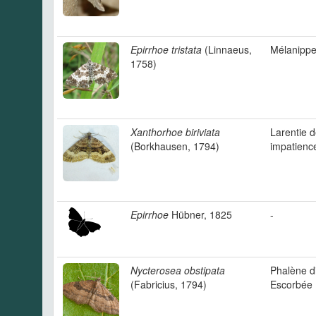
Epirrhoe tristata
(Linnaeus,
Mélanippe 
1758)
Xanthorhoe biriviata
Larentie 
(Borkhausen, 1794)
impatienc
Epirrhoe
Hübner, 1825
-
Nycterosea obstipata
Phalène d
(Fabricius, 1794)
Escorbée