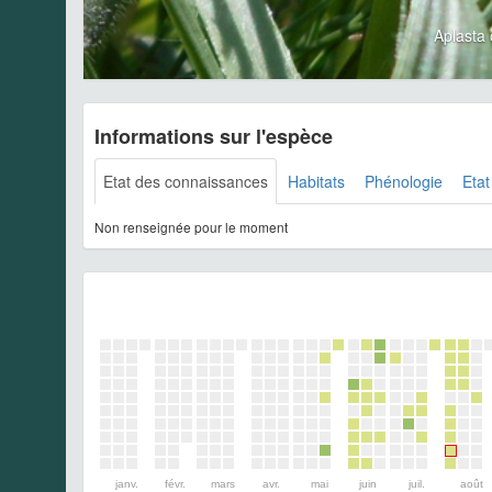
Aplast
Informations sur l'espèce
Etat des connaissances
Habitats
Phénologie
Etat
Non renseignée pour le moment
janv.
févr.
mars
avr.
mai
juin
juil.
août