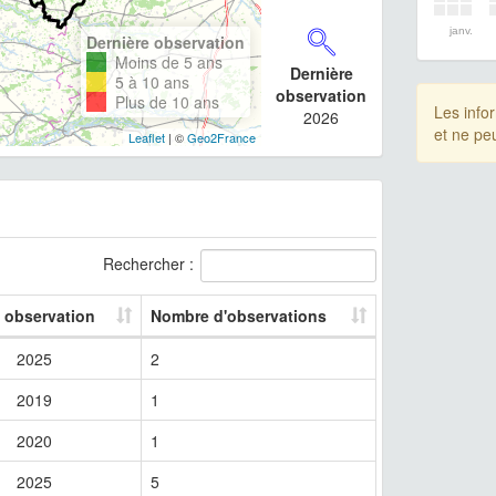
janv.
Dernière observation
Moins de 5 ans
Dernière
5 à 10 ans
observation
Plus de 10 ans
Les info
2026
et ne pe
Leaflet
| ©
Geo2France
Rechercher :
e observation
Nombre d'observations
2025
2
2019
1
2020
1
2025
5