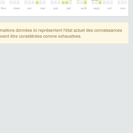
févr.
mars
avr.
mai
juin
juil.
août
sept.
oct.
nov.
rmations données ici représentent l'état actuel des connaissances
uvent être considérées comme exhaustives.