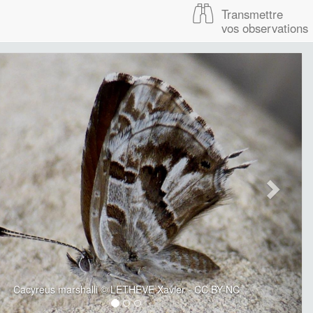
Transmettre
vos observations
Cacyreus marshalli © LETHEVE Xavier - CC BY-NC