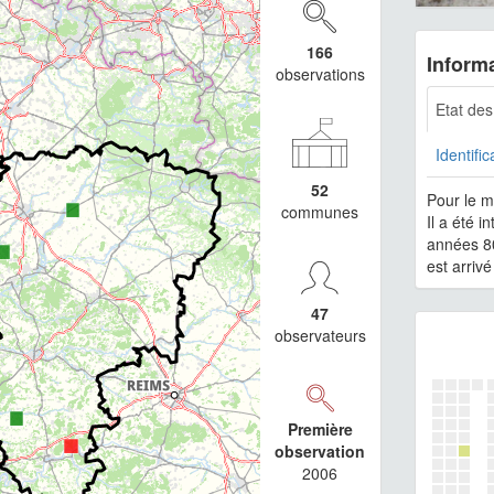
166
Informa
observations
Etat de
Identific
52
Pour le m
communes
Il a été i
années 80
est arriv
47
observateurs
Première
observation
2006