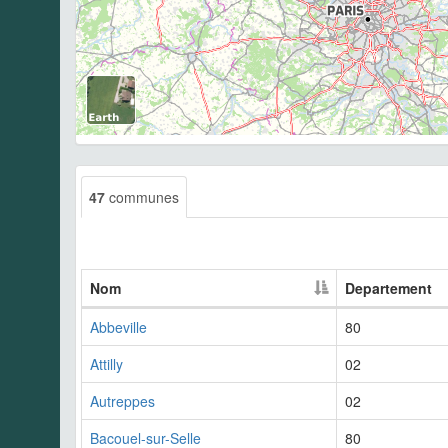
47
communes
Nom
Departement
Abbeville
80
Attilly
02
Autreppes
02
Bacouel-sur-Selle
80