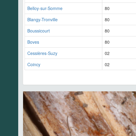
Belloy-sur-Somme
80
Blangy-Tronville
80
Boussicourt
80
Boves
80
Cessières-Suzy
02
Coincy
02