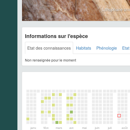
Lithophane or
Informations sur l'espèce
Etat des connaissances
Habitats
Phénologie
Etat
Non renseignée pour le moment
janv.
févr.
mars
avr.
mai
juin
juil.
août