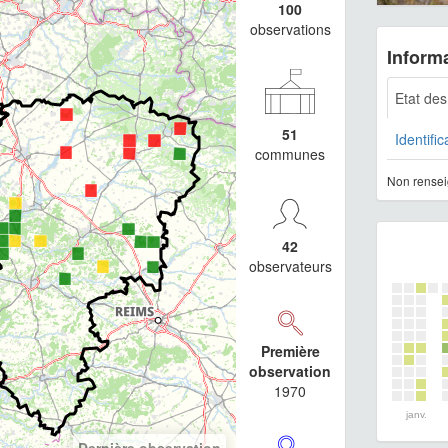
100
observations
Informa
Etat de
51
Identific
communes
Non rensei
42
observateurs
Première
observation
1970
janv.
Dernière observation