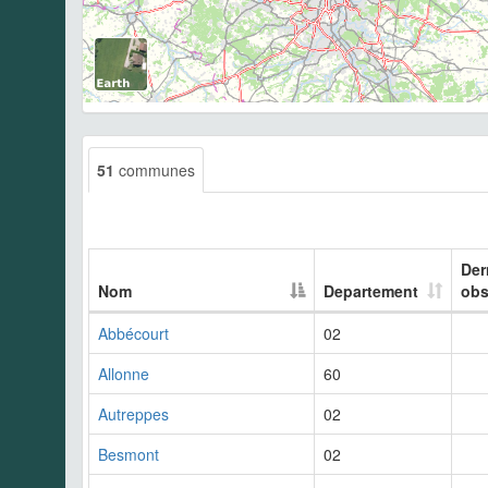
51
communes
Der
Nom
Departement
obs
Abbécourt
02
Allonne
60
Autreppes
02
Besmont
02