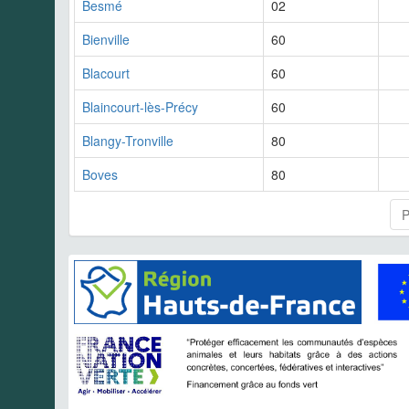
Besmé
02
Bienville
60
Blacourt
60
Blaincourt-lès-Précy
60
Blangy-Tronville
80
Boves
80
P