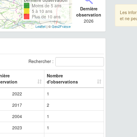
Moins de 5 ans
Dernière
5 à 10 ans
Les info
observation
Plus de 10 ans
et ne pe
2026
Leaflet
| ©
Geo2France
Rechercher :
nière
Nombre
ervation
d'observations
2022
1
2017
2
2004
1
2023
1