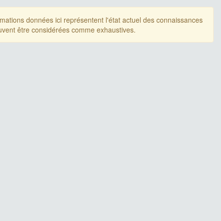
rmations données ici représentent l'état actuel des connaissances
uvent être considérées comme exhaustives.