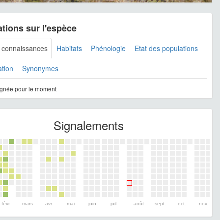
tions sur l'espèce
s connaissances
Habitats
Phénologie
Etat des populations
ation
Synonymes
gnée pour le moment
Signalements
févr.
mars
avr.
mai
juin
juil.
août
sept.
oct.
nov.