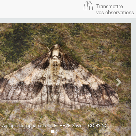
Transmettre
vos observations
Agriopis leucophaearia © LETHEVE Xavier - CC BY-NC