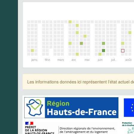
janv.
févr.
mars
avr.
mai
juin
juil.
août
Les informations données ici représentent l'état actue