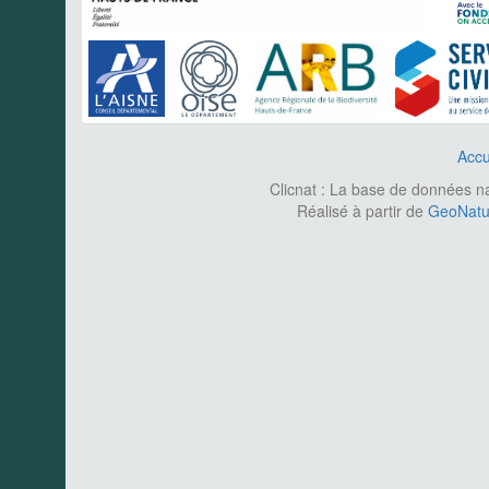
Accu
Clicnat : La base de données nat
Réalisé à partir de
GeoNatur