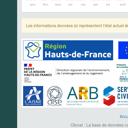
janv.
févr.
mars
avr.
mai
juin
juil.
août
Les informations données ici représentent l'état actue
Accu
Clicnat : La base de données nat