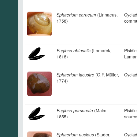
Sphaerium corneum
(Linnaeus,
Cycla
1758)
comm
Euglesa obtusalis
(Lamarck,
Pisidi
1818)
Lamar
Sphaerium lacustre
(O.F. Müller,
Cyclad
1774)
Euglesa personata
(Malm,
Pisidi
1855)
sourc
Sphaerium nucleus
(Studer,
Cyclad