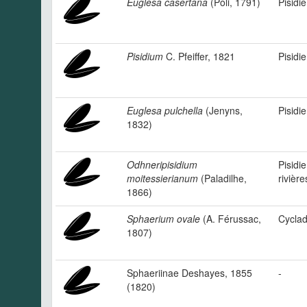
Euglesa casertana
(Poli, 1791)
Pisidi
Pisidium
C. Pfeiffer, 1821
Pisidie
Euglesa pulchella
(Jenyns,
Pisidie
1832)
Odhneripisidium
Pisidi
moitessierianum
(Paladilhe,
rivière
1866)
Sphaerium ovale
(A. Férussac,
Cyclad
1807)
Sphaeriinae Deshayes, 1855
-
(1820)