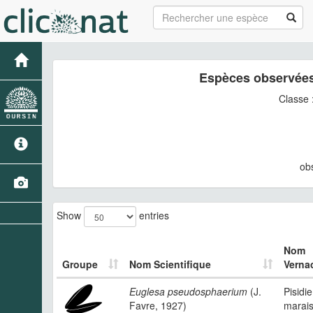
Espèces observées
Classe 
ob
Show
entries
Nom
Groupe
Nom Scientifique
Vernac
Euglesa pseudosphaerium
(J.
Pisidi
Favre, 1927)
marai