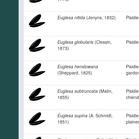
Euglesa nitida
(Jenyns, 1832)
Pisidi
Euglesa globularis
(Clessin,
Pisidi
1873)
Euglesa henslowana
Pisidi
(Sheppard, 1825)
gardo
Euglesa subtruncata
(Malm,
Pisidie
1855)
chiend
Euglesa supina
(A. Schmidt,
Pisidi
1851)
plaine