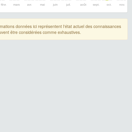
févr.
mars
avr.
mai
juin
juil.
août
sept.
oct.
nov.
rmations données ici représentent l'état actuel des connaissances
uvent être considérées comme exhaustives.