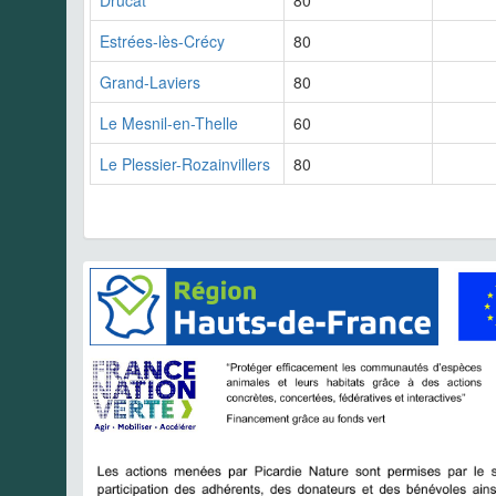
Estrées-lès-Crécy
80
Grand-Laviers
80
Le Mesnil-en-Thelle
60
Le Plessier-Rozainvillers
80