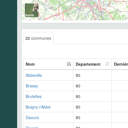
22
communes
Nom
Departement
Derniè
Abbeville
80
Brassy
80
Brutelles
80
Buigny-l'Abbé
80
Daours
80
Drucat
80