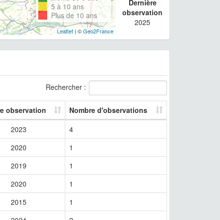
Dernière
5 à 10 ans
observation
Plus de 10 ans
2025
Leaflet
| ©
Geo2France
Rechercher :
re observation
Nombre d'observations
2023
4
2020
1
2019
1
2020
1
2015
1
2024
2