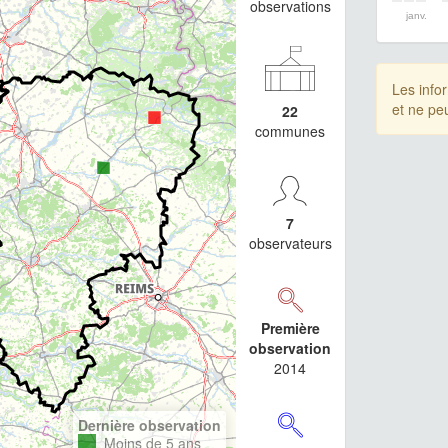
observations
janv.
Les info
et ne pe
22
communes
7
observateurs
Première
observation
2014
Dernière observation
Moins de 5 ans