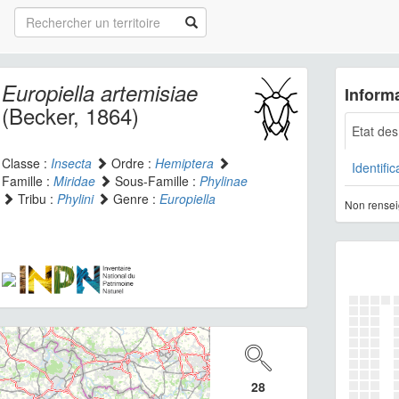
Europiella artemisiae
Informa
(Becker, 1864)
Etat de
Classe :
Insecta
Ordre :
Hemiptera
Identific
Famille :
Miridae
Sous-Famille :
Phylinae
Tribu :
Phylini
Genre :
Europiella
Non rensei
28