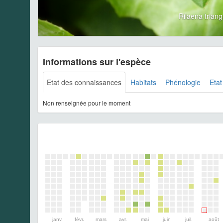
Rilaena tria
Informations sur l'espèce
Etat des connaissances
Habitats
Phénologie
Etat
Non renseignée pour le moment
janv.
févr.
mars
avr.
mai
juin
juil.
août