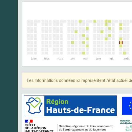
janv.
févr.
mars
avr.
mai
juin
juil.
août
Les informations données ici représentent l'état actue