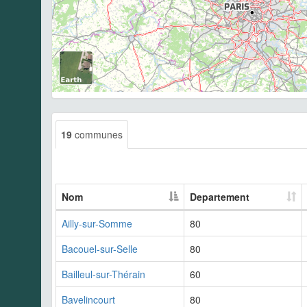
19
communes
Nom
Departement
Ailly-sur-Somme
80
Bacouel-sur-Selle
80
Bailleul-sur-Thérain
60
Bavelincourt
80