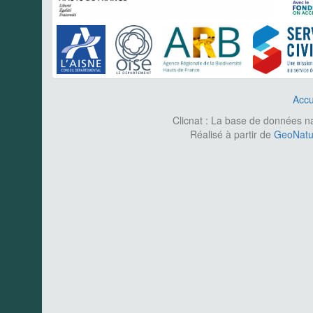
Accu
Clicnat : La base de données nat
Réalisé à partir de
GeoNatur