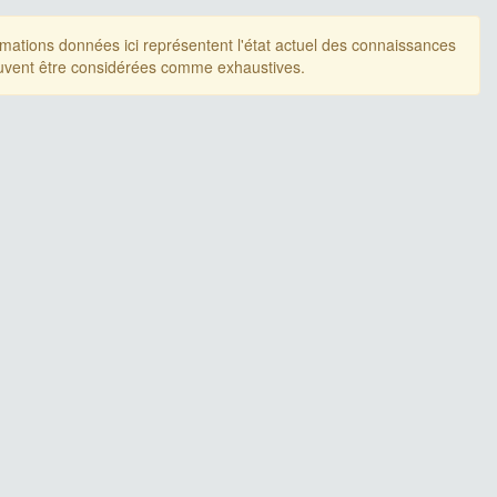
rmations données ici représentent l'état actuel des connaissances
uvent être considérées comme exhaustives.