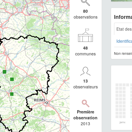
80
Informa
observations
Etat de
Identific
48
communes
Non rensei
13
observateurs
Première
observation
2013
janv.