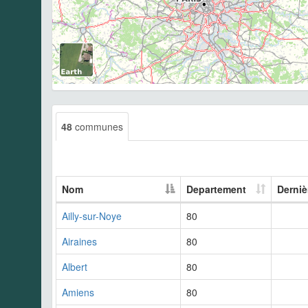
48
communes
Nom
Departement
Derniè
Ailly-sur-Noye
80
Airaines
80
Albert
80
Amiens
80