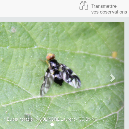
Transmettre
vos observations
Euleia heraclei © COLINDRE Laurent - CC BY-NC