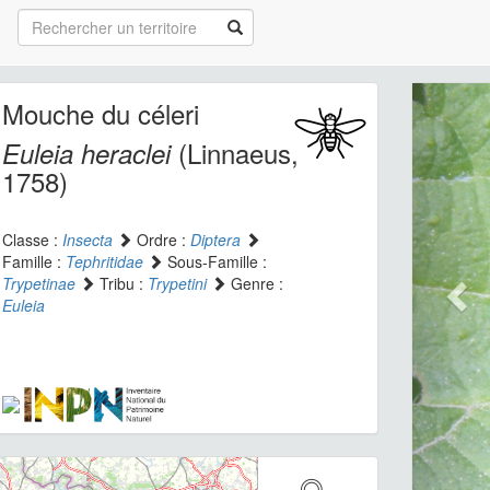
Mouche du céleri
(Linnaeus,
Euleia heraclei
1758)
Classe :
Insecta
Ordre :
Diptera
Famille :
Tephritidae
Sous-Famille :
Trypetinae
Tribu :
Trypetini
Genre :
Euleia