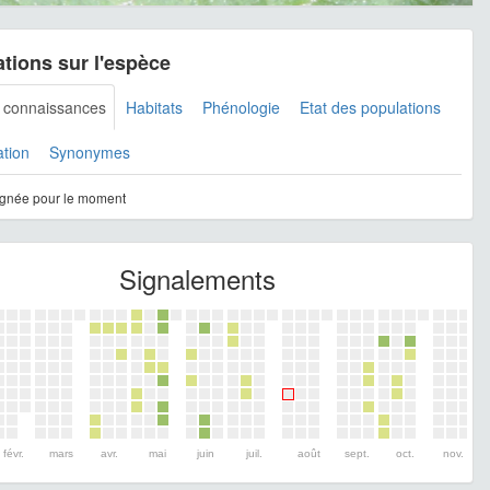
tions sur l'espèce
s connaissances
Habitats
Phénologie
Etat des populations
ation
Synonymes
gnée pour le moment
Signalements
févr.
mars
avr.
mai
juin
juil.
août
sept.
oct.
nov.