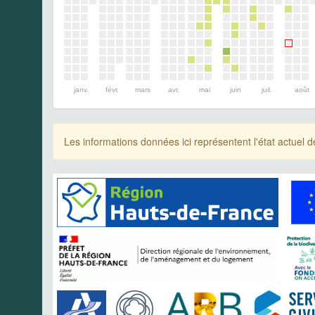
janv.
févr.
mars
avr.
mai
juin
juil.
août
Les informations données ici représentent l'état actue