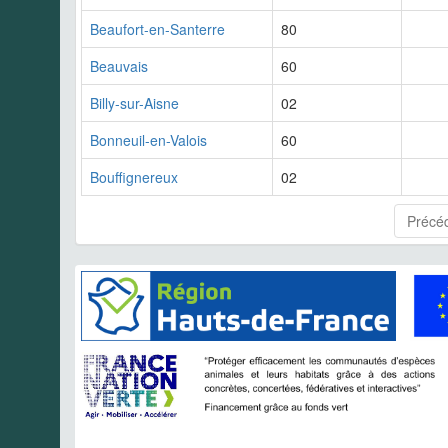
Beaufort-en-Santerre
80
Beauvais
60
Billy-sur-Aisne
02
Bonneuil-en-Valois
60
Bouffignereux
02
Précé