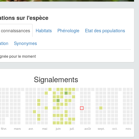
tions sur l'espèce
s connaissances
Habitats
Phénologie
Etat des populations
ation
Synonymes
gnée pour le moment
Signalements
févr.
mars
avr.
mai
juin
juil.
août
sept.
oct.
nov.