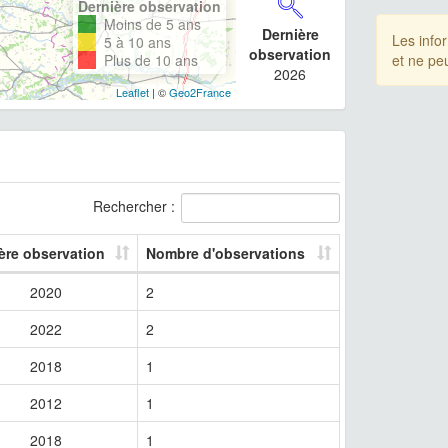
Dernière observation
Moins de 5 ans
Dernière
Les info
5 à 10 ans
observation
Plus de 10 ans
et ne pe
2026
Leaflet
| ©
Geo2France
Rechercher :
ère observation
Nombre d'observations
2020
2
2022
2
2018
1
2012
1
2018
1