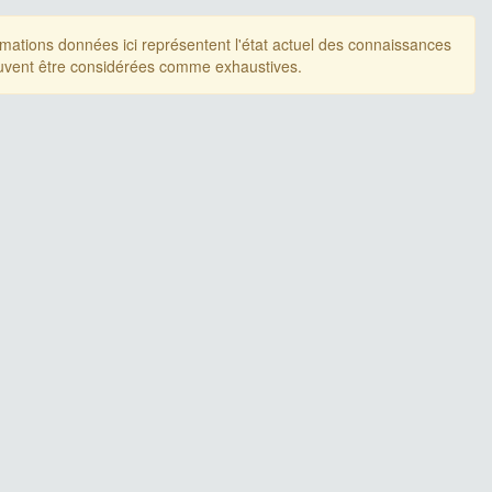
rmations données ici représentent l'état actuel des connaissances
uvent être considérées comme exhaustives.