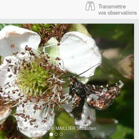
Transmettre
vos observations
Thyris fenestrella © MAILLIER Sébastien