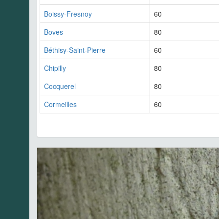
Boissy-Fresnoy
60
Boves
80
Béthisy-Saint-Pierre
60
Chipilly
80
Cocquerel
80
Cormeilles
60