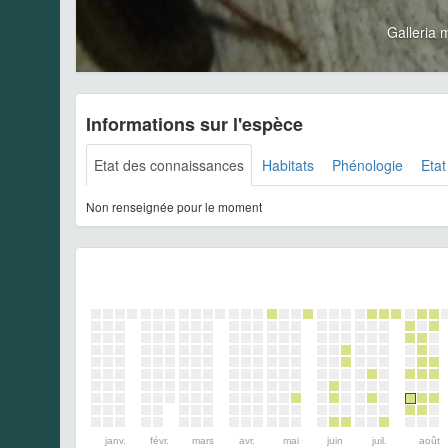
Galleria 
Informations sur l'espèce
Etat des connaissances
Habitats
Phénologie
Etat
Non renseignée pour le moment
janv.
févr.
mars
avr.
mai
juin
juil.
août