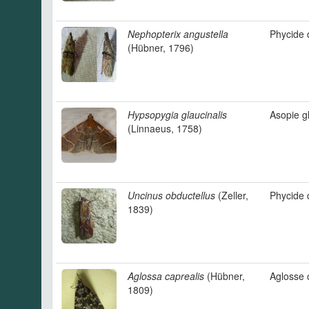
Nephopterix angustella
Phycide 
(Hübner, 1796)
Hypsopygia glaucinalis
Asopie g
(Linnaeus, 1758)
Uncinus obductellus
(Zeller,
Phycide d
1839)
Aglossa caprealis
(Hübner,
Aglosse 
1809)