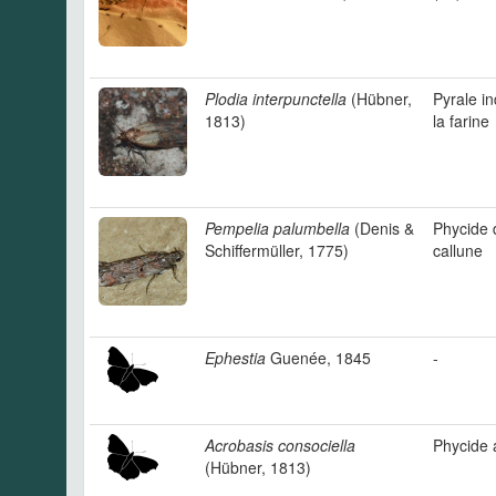
Plodia interpunctella
(Hübner,
Pyrale i
1813)
la farine
Pempelia palumbella
(Denis &
Phycide 
Schiffermüller, 1775)
callune
Ephestia
Guenée, 1845
-
Acrobasis consociella
Phycide 
(Hübner, 1813)