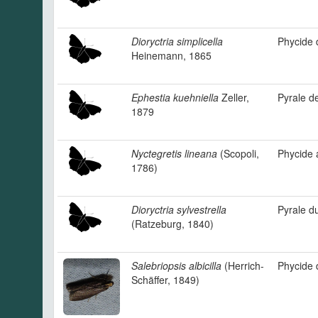
Dioryctria simplicella
Phycide 
Heinemann, 1865
Ephestia kuehniella
Zeller,
Pyrale d
1879
Nyctegretis lineana
(Scopoli,
Phycide 
1786)
Dioryctria sylvestrella
Pyrale d
(Ratzeburg, 1840)
Salebriopsis albicilla
(Herrich-
Phycide d
Schäffer, 1849)