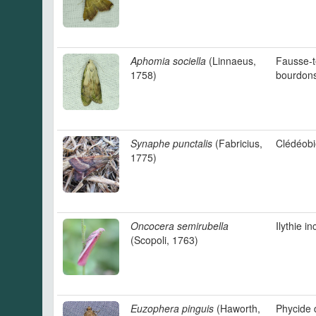
Aphomia sociella
(Linnaeus,
Fausse-t
1758)
bourdon
Synaphe punctalis
(Fabricius,
Clédéobi
1775)
Oncocera semirubella
Ilythie i
(Scopoli, 1763)
Euzophera pinguis
(Haworth,
Phycide 