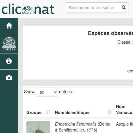
Espèces observée
Classe 
ob
Show
entries
Nom
Groupe
Nom Scientifique
Vernacul
Endotricha flammealis
(Denis
Asopie 
& Schiffermüller, 1775)