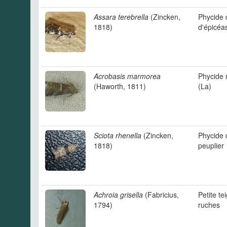
Assara terebrella
(Zincken,
Phycide 
1818)
d'épicéa
Acrobasis marmorea
Phycide
(Haworth, 1811)
(La)
Sciota rhenella
(Zincken,
Phycide 
1818)
peuplier
Achroia grisella
(Fabricius,
Petite te
1794)
ruches