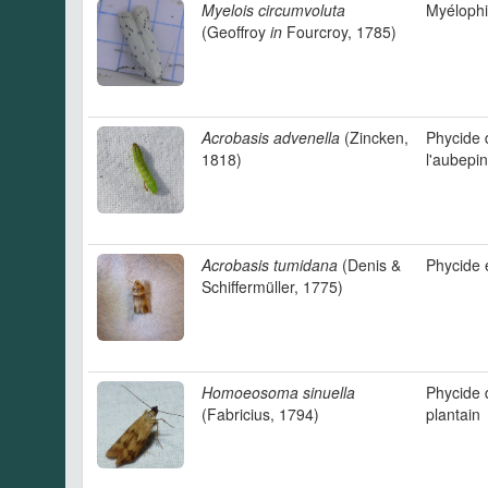
Myelois circumvoluta
Myélophi
(Geoffroy
in
Fourcroy, 1785)
Acrobasis advenella
(Zincken,
Phycide 
1818)
l'aubepi
Acrobasis tumidana
(Denis &
Phycide 
Schiffermüller, 1775)
Homoeosoma sinuella
Phycide 
(Fabricius, 1794)
plantain