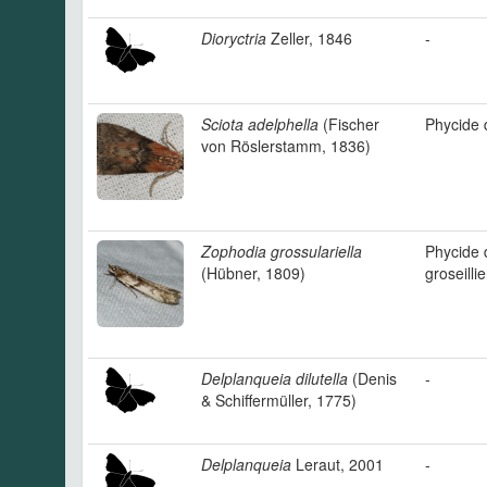
Dioryctria
Zeller, 1846
-
Sciota adelphella
(Fischer
Phycide 
von Röslerstamm, 1836)
Zophodia grossulariella
Phycide 
(Hübner, 1809)
groseillie
Delplanqueia dilutella
(Denis
-
& Schiffermüller, 1775)
Delplanqueia
Leraut, 2001
-