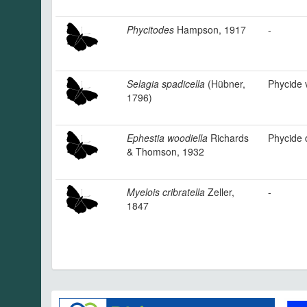
Phycitodes
Hampson, 1917
-
Selagia spadicella
(Hübner,
Phycide v
1796)
Ephestia woodiella
Richards
Phycide
& Thomson, 1932
Myelois cribratella
Zeller,
-
1847