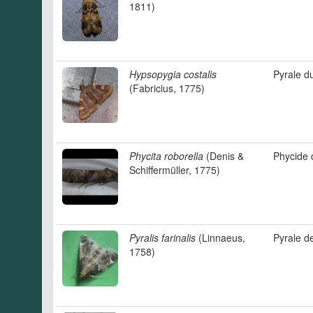
1811)
Hypsopygia costalis
Pyrale d
(Fabricius, 1775)
Phycita roborella
(Denis &
Phycide 
Schiffermüller, 1775)
Pyralis farinalis
(Linnaeus,
Pyrale de
1758)