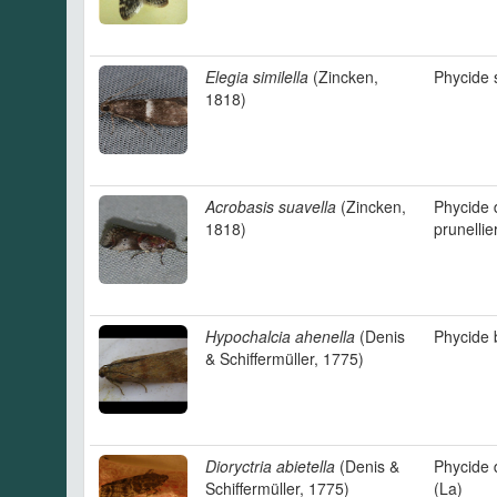
Elegia similella
(Zincken,
Phycide 
1818)
Acrobasis suavella
(Zincken,
Phycide 
1818)
prunellie
Hypochalcia ahenella
(Denis
Phycide 
& Schiffermüller, 1775)
Dioryctria abietella
(Denis &
Phycide 
Schiffermüller, 1775)
(La)