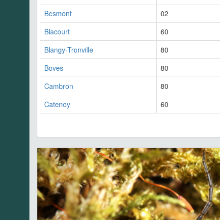
Besmont
02
Blacourt
60
Blangy-Tronville
80
Boves
80
Cambron
80
Catenoy
60