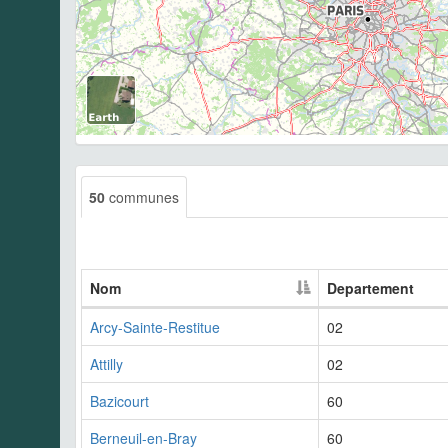
50
communes
Nom
Departement
Arcy-Sainte-Restitue
02
Attilly
02
Bazicourt
60
Berneuil-en-Bray
60