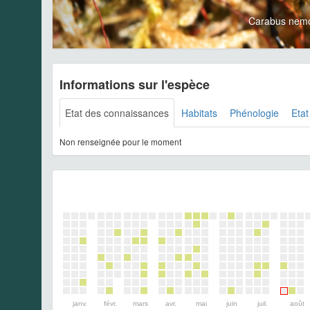
Carabus nemo
Informations sur l'espèce
Etat des connaissances
Habitats
Phénologie
Etat
Non renseignée pour le moment
janv.
févr.
mars
avr.
mai
juin
juil.
août