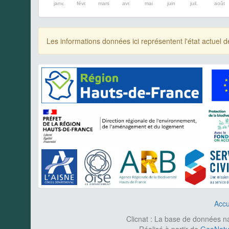
janv.
févr.
mars
avr.
mai
juin
juil.
août
Les informations données ici représentent l'état actue
Accu
Clicnat : La base de données nat