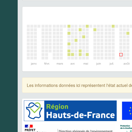
janv.
févr.
mars
avr.
mai
juin
juil.
août
Les informations données ici représentent l'état actue