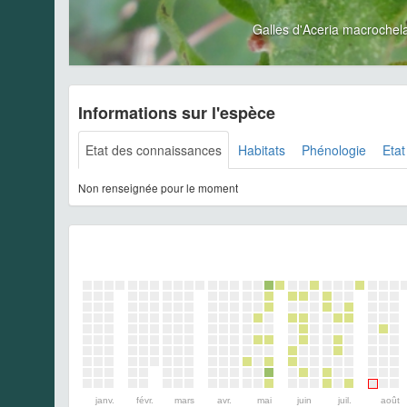
Galles d'Aceria macrochel
Informations sur l'espèce
Etat des connaissances
Habitats
Phénologie
Etat
Non renseignée pour le moment
janv.
févr.
mars
avr.
mai
juin
juil.
août