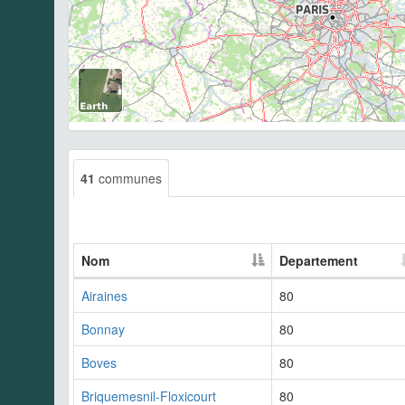
41
communes
Nom
Departement
Airaines
80
Bonnay
80
Boves
80
Briquemesnil-Floxicourt
80