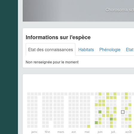
Chorosoma sch
Informations sur l'espèce
Etat des connaissances
Habitats
Phénologie
Etat
Non renseignée pour le moment
janv.
févr.
mars
avr.
mai
juin
juil.
août