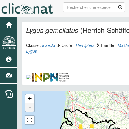
(Herrich-Schäffe
Lygus gemellatus
Classe :
Insecta
Ordre :
Hemiptera
Famille :
Mirid
Lygus
+
-