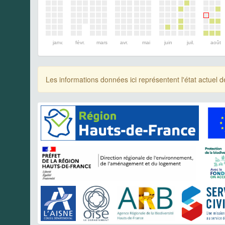
janv.
févr.
mars
avr.
mai
juin
juil.
août
Les informations données ici représentent l'état actue