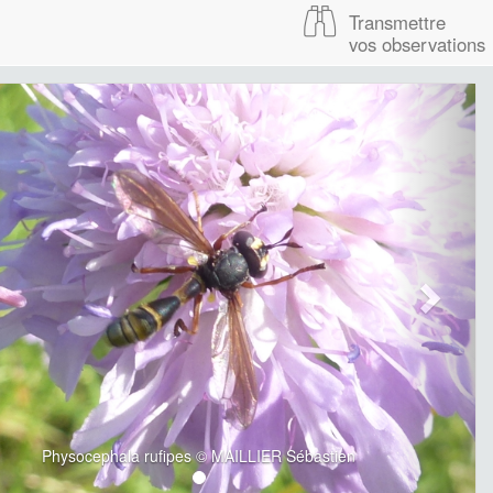
Transmettre
vos observations
Physocephala rufipes © MAILLIER Sébastien