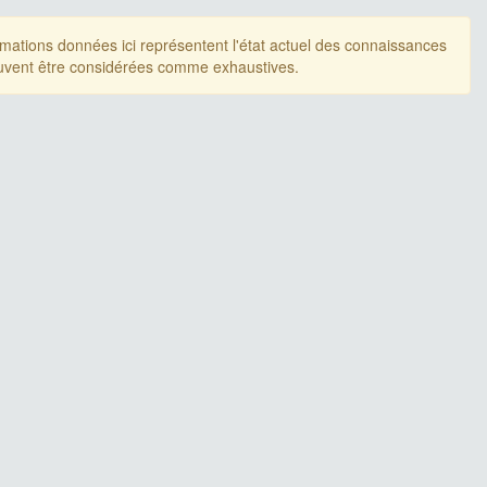
rmations données ici représentent l'état actuel des connaissances
uvent être considérées comme exhaustives.