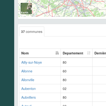
37
communes
Nom
Departement
Derniè
Ailly-sur-Noye
80
Allonne
60
Allonville
80
Aubenton
02
Aubvillers
80