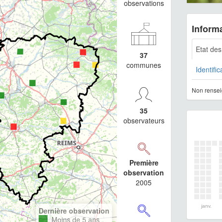
observations
Informa
Etat de
37
communes
Identific
Non rensei
35
observateurs
Première
observation
2005
janv.
Dernière observation
Moins de 5 ans