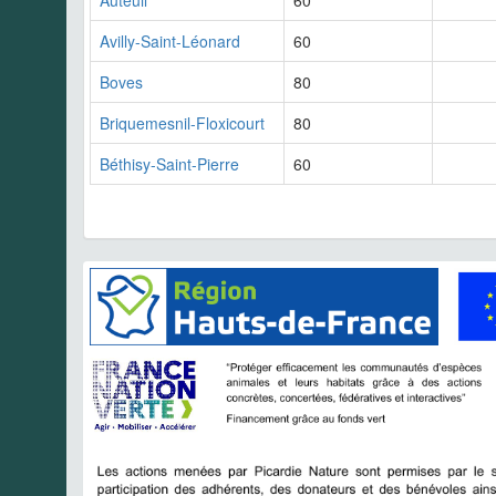
Auteuil
60
Avilly-Saint-Léonard
60
Boves
80
Briquemesnil-Floxicourt
80
Béthisy-Saint-Pierre
60