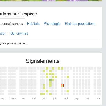
tions sur l'espèce
s connaissances
Habitats
Phénologie
Etat des populations
ation
Synonymes
gnée pour le moment
Signalements
févr.
mars
avr.
mai
juin
juil.
août
sept.
oct.
nov.