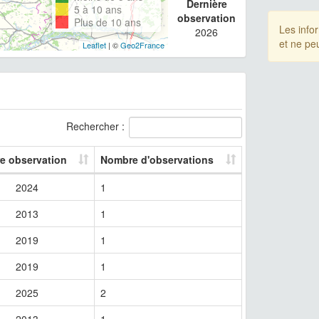
Dernière
5 à 10 ans
observation
Plus de 10 ans
Les info
2026
et ne pe
Leaflet
| ©
Geo2France
Rechercher :
re observation
Nombre d'observations
2024
1
2013
1
2019
1
2019
1
2025
2