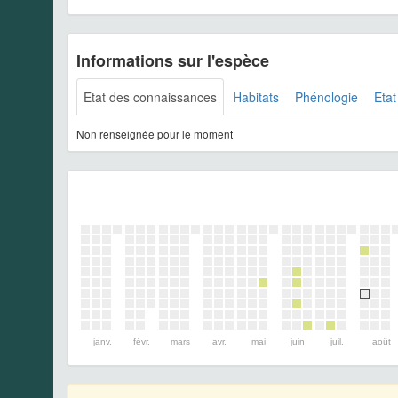
Informations sur l'espèce
Etat des connaissances
Habitats
Phénologie
Etat
Non renseignée pour le moment
janv.
févr.
mars
avr.
mai
juin
juil.
août