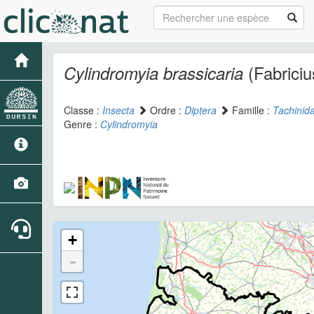
(Fabriciu
Cylindromyia brassicaria
Classe :
Insecta
Ordre :
Diptera
Famille :
Tachinid
Genre :
Cylindromyia
+
-