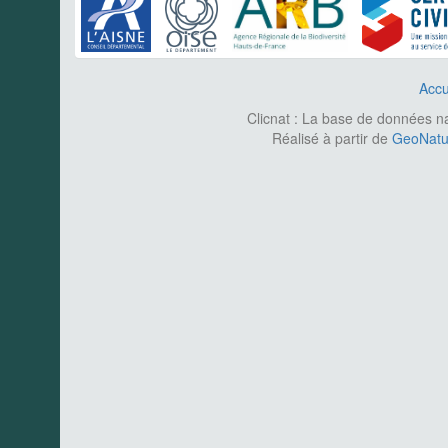
Accu
Clicnat : La base de données nat
Réalisé à partir de
GeoNatur