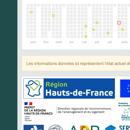
janv.
févr.
mars
avr.
mai
juin
juil.
août
Les informations données ici représentent l'état actue