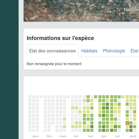
Nyctalu
Informations sur l'espèce
Etat des connaissances
Habitats
Phénologie
Etat
Non renseignée pour le moment
janv.
févr.
mars
avr.
mai
juin
juil.
août