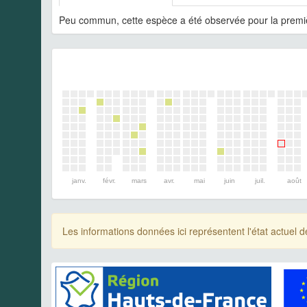
Peu commun, cette espèce a été observée pour la premiè
janv.
févr.
mars
avr.
mai
juin
juil.
août
Les informations données ici représentent l'état actue