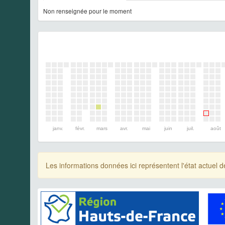
Non renseignée pour le moment
janv.
févr.
mars
avr.
mai
juin
juil.
août
Les informations données ici représentent l'état actue