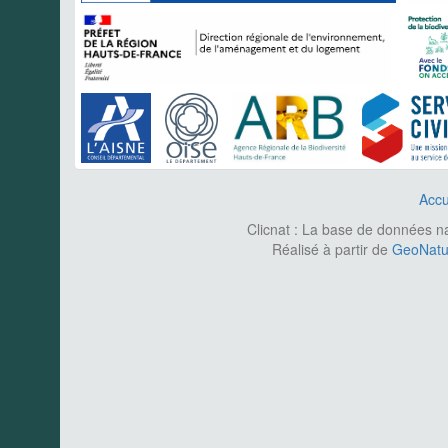
Accu
Clicnat : La base de données nat
Réalisé à partir de
GeoNatur