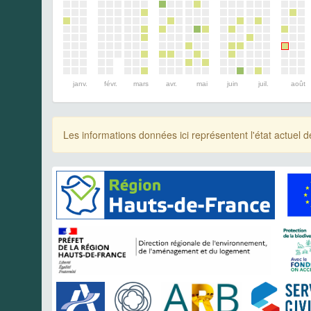
janv.
févr.
mars
avr.
mai
juin
juil.
août
Les informations données ici représentent l'état actue