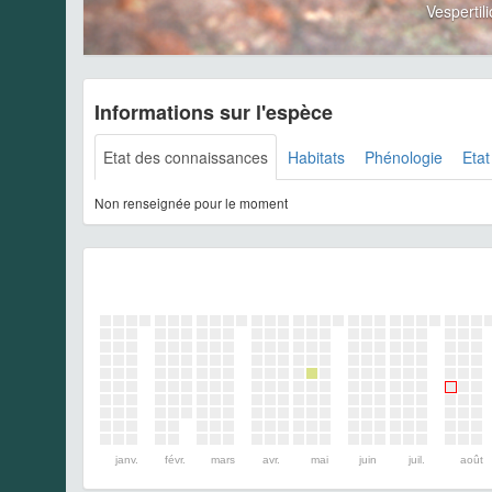
Vesperti
Informations sur l'espèce
Etat des connaissances
Habitats
Phénologie
Etat
Non renseignée pour le moment
janv.
févr.
mars
avr.
mai
juin
juil.
août