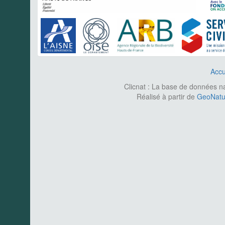
Accu
Clicnat : La base de données nat
Réalisé à partir de
GeoNatur