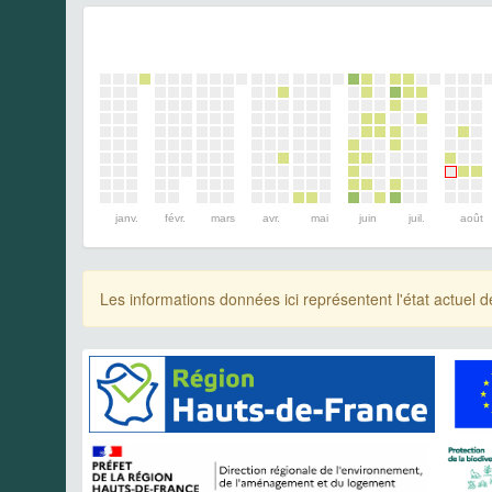
janv.
févr.
mars
avr.
mai
juin
juil.
août
Les informations données ici représentent l'état actue