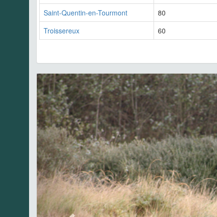
Saint-Quentin-en-Tourmont
80
Troissereux
60