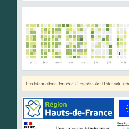
janv.
févr.
mars
avr.
mai
juin
juil.
août
Les informations données ici représentent l'état actue