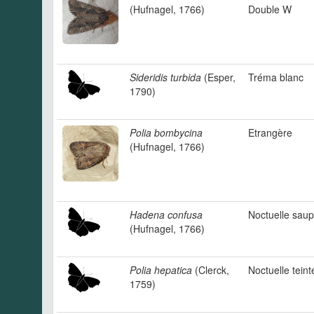
(Hufnagel, 1766)
Double W
Sideridis turbida
(Esper,
Tréma blanc
1790)
Polia bombycina
Etrangère
(Hufnagel, 1766)
Hadena confusa
Noctuelle sau
(Hufnagel, 1766)
Polia hepatica
(Clerck,
Noctuelle teint
1759)