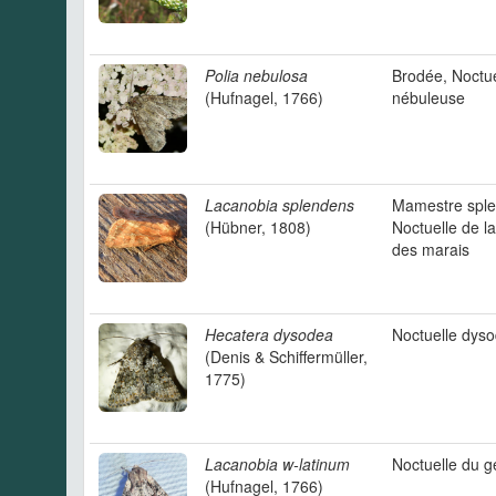
Polia nebulosa
Brodée, Noctue
(Hufnagel, 1766)
nébuleuse
Lacanobia splendens
Mamestre sple
(Hübner, 1808)
Noctuelle de l
des marais
Hecatera dysodea
Noctuelle dys
(Denis & Schiffermüller,
1775)
Lacanobia w-latinum
Noctuelle du g
(Hufnagel, 1766)