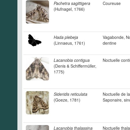
Pachetra sagittigera
Coureuse
(Hufnagel, 1766)
Hada plebeja
Vagabonde, No
(Linnaeus, 1761)
dentine
Lacanobia contigua
Noctuelle cont
(Denis & Schiffermüller,
1775)
Sideridis reticulata
Noctuelle de la
(Goeze, 1781)
Saponaire, si
Lacanobia thalassina
Noctuelle thala