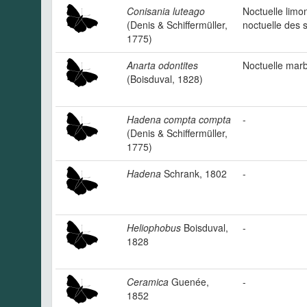
Conisania luteago
Noctuelle limo
(Denis & Schiffermüller,
noctuelle des 
1775)
Anarta odontites
Noctuelle mar
(Boisduval, 1828)
Hadena compta compta
-
(Denis & Schiffermüller,
1775)
Hadena
Schrank, 1802
-
Heliophobus
Boisduval,
-
1828
Ceramica
Guenée,
-
1852