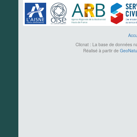
Accu
Clicnat : La base de données nat
Réalisé à partir de
GeoNatur