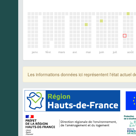
janv.
févr.
mars
avr.
mai
juin
juil.
août
Les informations données ici représentent l'état actue