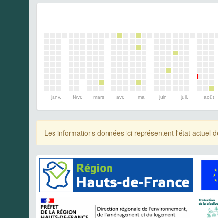
janv.
févr.
mars
avr.
mai
juin
juil.
août
Les informations données ici représentent l'état actue