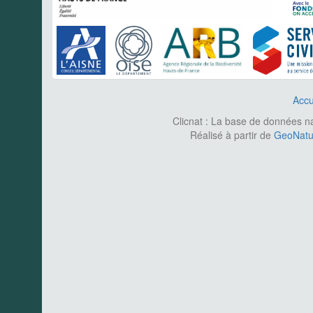
Accu
Clicnat : La base de données nat
Réalisé à partir de
GeoNatur