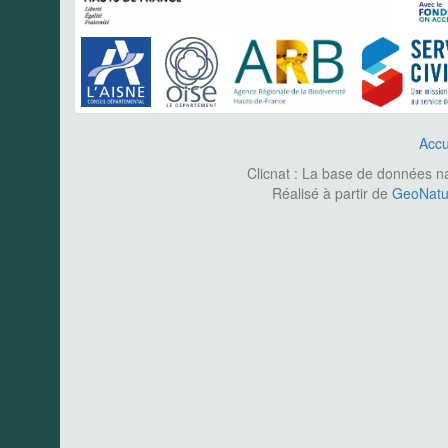
Accu
Clicnat : La base de données nat
Réalisé à partir de
GeoNatur