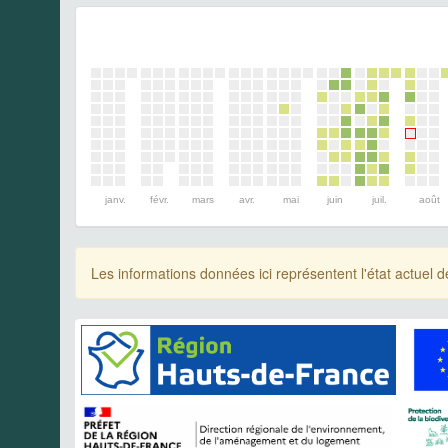
janv.
févr.
mars
avr.
mai
juin
juil.
août
Les informations données ici représentent l'état actue