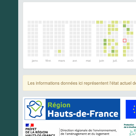
janv.
févr.
mars
avr.
mai
juin
juil.
août
Les informations données ici représentent l'état actue