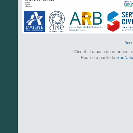
Accu
Clicnat : La base de données nat
Réalisé à partir de
GeoNatur