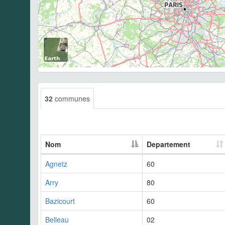
32
communes
Nom
Departement
Agnetz
60
Arry
80
Bazicourt
60
Belleau
02