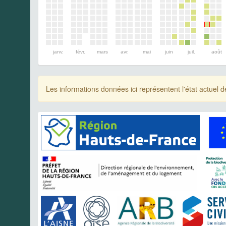
janv.
févr.
mars
avr.
mai
juin
juil.
août
Les informations données ici représentent l'état actue