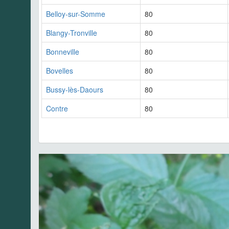
Belloy-sur-Somme
80
Blangy-Tronville
80
Bonneville
80
Bovelles
80
Bussy-lès-Daours
80
Contre
80