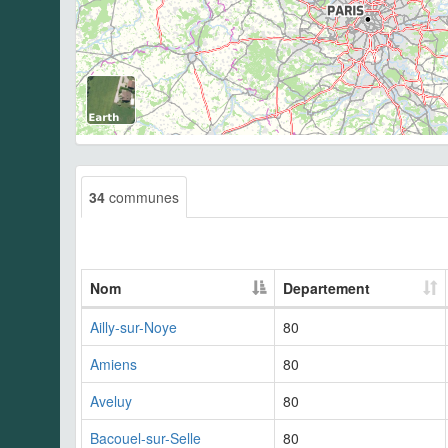
34
communes
Nom
Departement
Ailly-sur-Noye
80
Amiens
80
Aveluy
80
Bacouel-sur-Selle
80