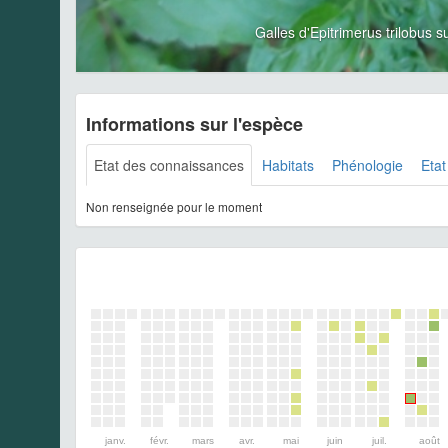
Galles d'Epitrimerus trilobus
Informations sur l'espèce
Etat des connaissances
Habitats
Phénologie
Etat
Non renseignée pour le moment
janv.
févr.
mars
avr.
mai
juin
juil.
août