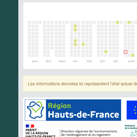
janv.
févr.
mars
avr.
mai
juin
juil.
août
Les informations données ici représentent l'état actue