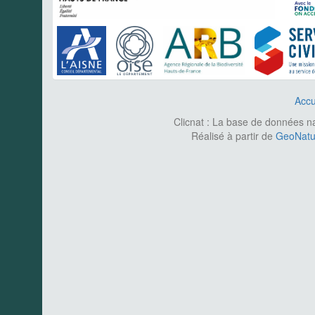
Accu
Clicnat : La base de données nat
Réalisé à partir de
GeoNatur